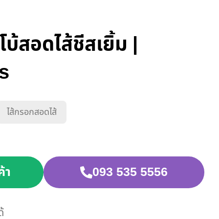
บ้สอดไส้ชีสเยิ้ม |
s
ไส้กรอกสอดไส้
ค้า
093 535 5556
ด้