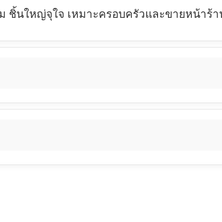
 กรัม ชิ้นใหญ่จุใจ เหมาะครอบครัวและขายหน้าร้า