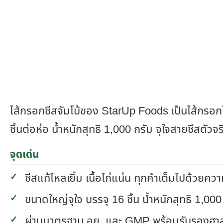
ไส้กรอกชีสจัมโบ้ของ StarUp Foods เป็นไส้กรอก
ชิ้นต่อห่อ น้ำหนักสุทธิ 1,000 กรัม จุใจสายชีสตัวจร
จุดเด่น
ชีสแท้ไหลเยิ้ม เนื้อไก่แน่น ทุกคำเต็มไปด้วยคว
ขนาดใหญ่จุใจ บรรจุ 16 ชิ้น น้ำหนักสุทธิ 1,00
ผ่านมาตรฐาน อย. และ GMP พร้อมรับรองฮาลาล