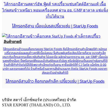
ไส้กรอกอีสานสตาร์อัพ ฟู้ดส์ รสเปรี้ยวแซ่บสไตล์อีสานแท้ เนื้อ
ไก่ผสมข้าวเหนียว หอมเครื่องเทศ ผ่าน อย. GMP ฮาลาล แช่แข็ง
เก็บได้นาน
ไส้กรอกอีสาน เนื้อแน่นรสเปรี้ยวแซ่บ | StarUp Foods
สินค้าขายดี
ไส้กรอกอีสานข้าวแบบค็อกเทลของ StarUp Foods คือไส้กรอกอีสานคำเล็กพอดีคำ หมักรส
เปรี้ยวกลมกล่อมผสมข้าวสุกให้เนื้อนุ่มหอม จิ้มกินเพลินหรือเสียบไม้ขายก็สวย ขนาดคำเล็ก
เหมาะกับเด็กและงานเลี้ยง หยิบกินง่าย ไม่เลอะมือ ผลิตผ่านมาตรฐาน อย. และ GMP เนื้อแน่น
รสคงที่ทุกล็อต ปิ้งหรือทอดให้หอมแล้วกินคู่ขิงและถั่วลิสง หรือจัดใส่จานเป็นของว่างในงานก็ได้
ร้านค้าใช้ทำกำไรต่อไม้ได้ดีเพราะคำเล็กแต่ดูเต็มจาน หาซื้อปลีกได้ที่ CJ โลตัส แม็คโคร มิ-มินิ
มาร์ท และตลาดสดทั่วไป ร้านค้าหรือร้านอาหารสั่งจำนวนมาก ติดต่อ StarUp Foods ขอราคา
ส่งและตัวอย่างสินค้าได้
ไส้กรอกอีสานข้าว ค็อกเทลคำเล็ก เปรี้ยวแซ่บ | StarUp Foods
บริษัท สตาร์ เอ็กซ์พอร์ท (ประเทศไทย) จำกัด
STAR EXPORT (THAILAND) CO., LTD.