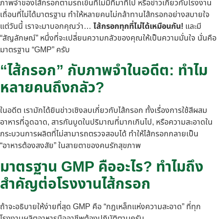
ภาพจำของไส้กรอกตามรถเข็นที่ไม่มีที่มาที่ไป หรือข่าวเกี่ยวกับโรงงาน
เถื่อนที่ไม่ได้มาตรฐาน ทำให้หลายคนไม่กล้าทานไส้กรอกอย่างสบายใจ
แต่วันนี้ เราจะมาบอกคุณว่า…
ไส้กรอกทุกที่ไม่ได้เหมือนกัน!
และมี
“สัญลักษณ์” หนึ่งที่จะเปลี่ยนความกลัวของคุณให้เป็นความมั่นใจ นั่นคือ
มาตรฐาน “GMP” ครับ
“ไส้กรอก” กับภาพจำในอดีต: ทำไม
หลายคนถึงกลัว?
ในอดีต เรามักได้ยินข่าวเชิงลบเกี่ยวกับไส้กรอก ทั้งเรื่องการใช้สีผสม
อาหารที่ฉูดฉาด, สารกันบูดในปริมาณที่มากเกินไป, หรือความสะอาดใน
กระบวนการผลิตที่ไม่สามารถตรวจสอบได้ ทำให้ไส้กรอกกลายเป็น
“อาหารต้องสงสัย” ในสายตาของคนรักสุขภาพ
มาตรฐาน GMP คืออะไร? ทำไมถึง
สำคัญต่อโรงงานไส้กรอก
ถ้าจะอธิบายให้ง่ายที่สุด GMP คือ “กฎเหล็กแห่งความสะอาด” ที่ทุก
โรงงานผลิตอาหารมืออาชีพต้องปฏิบัติตามครับ