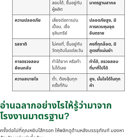
สอบได้, ขึ้นอยู่กับ
มาตรฐานสากล
ผู้ผลิต
ความปลอดภัย
เสี่ยงต่อการปน
ปลอดภัยสูง, มี
เปื้อน, เชื้อ
การควบคุมจุด
จุลินทรีย์
อันตราย
รสชาติ
ไม่คงที่, ขึ้นอยู่กับ
คงที่ทุกล็อต, มี
วัตถุดิบในแต่ละวัน
สูตรที่แม่นยำ
การตรวจสอบ
ทำได้ยาก หรือทำ
ทำได้, ตรวจสอบ
ย้อนกลับ
ไม่ได้เลย
ที่มาที่ไปได้
ความสบายใจ
ต่ำ, ต้องลุ้นทุก
สูง, มั่นใจได้ในทุก
ครั้งที่กิน
คำ
อ่านฉลากอย่างไรให้รู้ว่ามาจาก
โรงงานมาตรฐาน?
ครั้งต่อไปที่คุณหยิบไส้กรอก ให้พลิกดูด้านหลังบรรจุภัณฑ์ มองหา