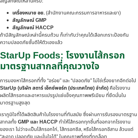
สัญลักษณ์เหล่านี้ครับ:
เครื่องหมาย อย.
(สำนักงานคณะกรรมการอาหารและยา)
สัญลักษณ์ GMP
สัญลักษณ์ HACCP
ถ้ามีสัญลักษณ์เหล่านี้ครบถ้วน ก็เท่ากับว่าคุณได้เลือกเกราะป้องกัน
ความปลอดภัยชั้นดีให้ตัวเองแล้ว
StarUp Foods: โรงงานไส้กรอก
มาตรฐานสากลที่คุณวางใจ
การมองหาไส้กรอกที่ทั้ง “อร่อย” และ “ปลอดภัย” ไม่ใช่เรื่องยากอีกต่อไป
StarUp (บริษัท สตาร์ เอ็กซ์พอร์ท (ประเทศไทย) จำกัด)
คือโรงงาน
ผลิตไส้กรอกและอาหารแปรรูปแช่แข็งคุณภาพพรีเมียม ที่ยึดมั่นใน
มาตรฐานสูงสุด
เราภูมิใจที่ได้ผลิตสินค้าในโรงงานที่ทันสมัย ซึ่งผ่านการรับรองมาตรฐาน
สากลทั้ง
GMP และ HACCP
ทำให้ไส้กรอกทุกชิ้นที่ออกจากโรงงาน
ของเรา ไม่ว่าจะเป็นไส้กรอกไก่, ไส้กรอกชีส, หรือไส้กรอกอีสาน ล้วนแต่
“สะอาด ปลอดภัย และมั่นใจได้” ในคุณภาพที่คงที่ทุกล็อต