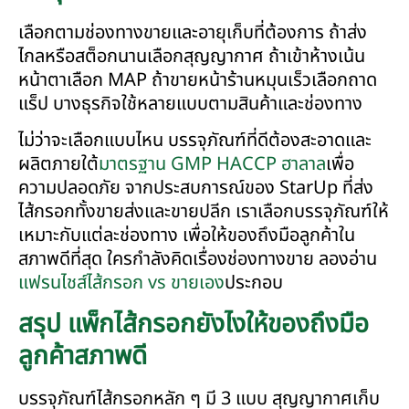
เลือกตามช่องทางขายและอายุเก็บที่ต้องการ ถ้าส่ง
ไกลหรือสต็อกนานเลือกสุญญากาศ ถ้าเข้าห้างเน้น
หน้าตาเลือก MAP ถ้าขายหน้าร้านหมุนเร็วเลือกถาด
แร็ป บางธุรกิจใช้หลายแบบตามสินค้าและช่องทาง
ไม่ว่าจะเลือกแบบไหน บรรจุภัณฑ์ที่ดีต้องสะอาดและ
ผลิตภายใต้
มาตรฐาน GMP HACCP ฮาลาล
เพื่อ
ความปลอดภัย จากประสบการณ์ของ StarUp ที่ส่ง
ไส้กรอกทั้งขายส่งและขายปลีก เราเลือกบรรจุภัณฑ์ให้
เหมาะกับแต่ละช่องทาง เพื่อให้ของถึงมือลูกค้าใน
สภาพดีที่สุด ใครกำลังคิดเรื่องช่องทางขาย ลองอ่าน
แฟรนไชส์ไส้กรอก vs ขายเอง
ประกอบ
สรุป แพ็กไส้กรอกยังไงให้ของถึงมือ
ลูกค้าสภาพดี
บรรจุภัณฑ์ไส้กรอกหลัก ๆ มี 3 แบบ สุญญากาศเก็บ