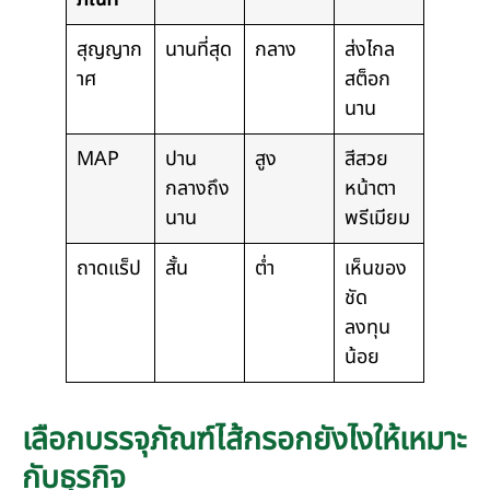
สุญญาก
นานที่สุด
กลาง
ส่งไกล
าศ
สต็อก
นาน
MAP
ปาน
สูง
สีสวย
กลางถึง
หน้าตา
นาน
พรีเมียม
ถาดแร็ป
สั้น
ต่ำ
เห็นของ
ชัด
ลงทุน
น้อย
เลือกบรรจุภัณฑ์ไส้กรอกยังไงให้เหมาะ
กับธุรกิจ