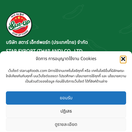
บริษัท สตาร์ เอ็กซ์พอร์ท (ประเทศไทย) จำกัด
STAR EXPORT (THAILAND) CO., LTD.
จัดการ การอนุญาตใช้งาน Cookies
ที่ทำการ 4/201 ซอยอนามัยงามเจริญ 11
แขวงท่าข้าม เขตบางขุนเทียน กรุงเทพฯ 10150
เว็บไซต์ starupfoods.com มีการใช้งานเทคโนโลยีคุกกี้ หรือ เทคโนโลยีอื่นที่มีลักษณะ
ใกล้เคียงกันกับคุกกี้ บนเว็บไซต์ของเรา โปรดศึกษา นโยบายการใช้คุกกี้ และ นโยบายความ
ติดต่อเรา
เป็นส่วนตัวของข้อมูล ก่อนใช้บริการเว็บไซต์ ได้ที่ลิงค์ด้านล่าง
info@starupfoods.com
093 535 5556
ยอมรับ
Line : @salesstarup
ปฏิเสธ
วันเวลาทำการ : 8.00 - 17.00 น. (หยุดวันอาทิตย์)
ดูรายละเอียด