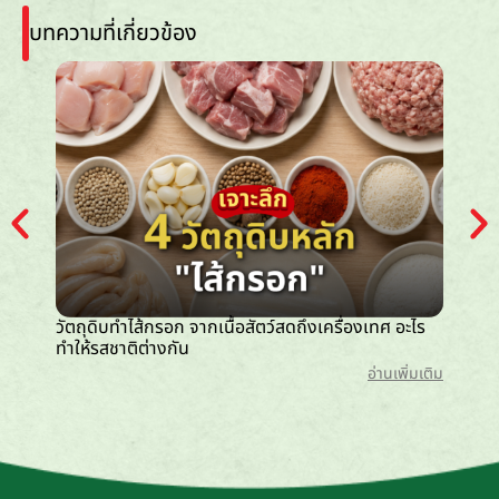
บทความที่เกี่ยวข้อง
วัตถุดิบทำไส้กรอก จากเนื้อสัตว์สดถึงเครื่องเทศ อะไร
ไส้กรอก
ทำให้รสชาติต่างกัน
กว่า
อ่านเพิ่มเติม