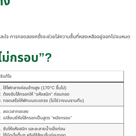
ัง
อบสะใจ การทอดสองครั้งจะช่วยไล่ความชื้นที่หลงเหลืออยู่ออกไปจนหมด
ไม่กรอบ”?
ิธีแก้ไข
1. ใช้ไฟกลางค่อนข้างสูง (170°C ขึ้นไป)
2. ต้องซับไส้กรอกให้ “แห้งสนิท” ก่อนทอด
3. ทอดเสร็จให้พักบนตะแกรง (ไม่ใช่วางบนจานทึบ)
1. ลดเวลาทอดลง
. เปลี่ยนยี่ห้อไส้กรอกเป็นสูตร “หนังกรอบ”
1. ซับให้แห้งสนิท และละลายน้ำแข็งก่อน
. ใช้มีดบั้งตื้นๆ หรือใช้ส้อมจิ้มก่อนทอด