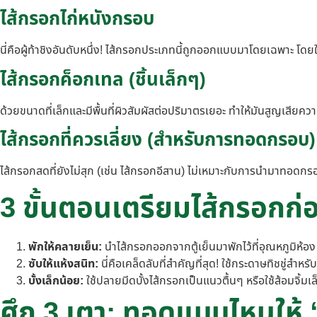
ไส้กรอกไก่หนังกรอบ
นี่คือผู้ท้าชิงอันดับหนึ่ง! ไส้กรอกประเภทนี้ถูกออกแบบมาโดยเฉพาะ โ
ไส้กรอกค็อกเทล (ชิ้นเล็กๆ)
ด้วยขนาดที่เล็กและมีพื้นที่ผิวสัมผัสต่อปริมาตรเยอะ ทำให้มันสูญเสียความ
ไส้กรอกที่ควรเลี่ยง (สำหรับการทอดกรอบ)
ไส้กรอกสดที่ยังไม่สุก (เช่น ไส้กรอกอีสาน) ไม่เหมาะกับการนำมาทอดกรอ
3 ขั้นตอนเตรียมไส้กรอกก่
พักให้คลายเย็น:
นำไส้กรอกออกจากตู้เย็นมาพักไว้ที่อุณหภูมิห้อง
ซับให้แห้งสนิท:
นี่คือเคล็ดลับที่สำคัญที่สุด! ใช้กระดาษทิชชู่สำห
บั้งเล็กน้อย:
ใช้ปลายมีดบั้งไส้กรอกเป็นแนวตื้นๆ หรือใช้ส้อมจิ้มเ
ศึก 3 เตา: ทอดแบบไหนให้ 