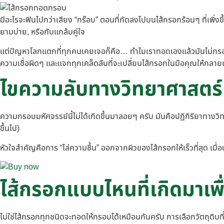
มีอะไรจะฟินไปกว่าเสียง “กร๊อบ” ตอนที่กัดลงไปบนไส้กรอกร้อนๆ ที่เพิ่
ยามบ่าย, หรือกับแกล้มคู่ใจ
แต่ปัญหาโลกแตกที่ทุกคนเคยเจอก็คือ… ทำไมเราทอดเองแล้วมันไม่กรอบเหม
ความเชื่อผิดๆ และแจกทุกเคล็ดลับที่จะเปลี่ยนไส้กรอกในมือคุณให้กลายเป
ไขความลับทางวิทยาศาสตร์
ความกรอบมหัศจรรย์นี้ไม่ได้เกิดขึ้นมาลอยๆ ครับ มันคือปฏิกิริยาทางวิท
ขึ้นไป)
หัวใจสำคัญคือการ “ไล่ความชื้น” ออกจากผิวของไส้กรอกให้เร็วที่สุด เมื
ไส้กรอกแบบไหนที่เกิดมาเ
ไม่ใช่ไส้กรอกทุกชนิดจะทอดให้กรอบได้เหมือนกันครับ การเลือกวัตถุดิบที่ 