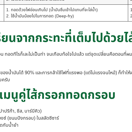
1. ทอดด้วยไฟอ่อนเกินไป (น้ำมันซึมเข้าไปแทนที่จะไล่น้ำ)
1
2. ใช้น้ำมันน้อยไปในการทอด (Deep-fry)
นจากกระทะที่เต็มไปด้วยไส
ดทีไรก็เละไม่เป็นท่า จนเกือบท้อใจไปแล้ว แต่จุดเปลี่ยนคือตอนที่ผมเริ่
งน้ำมันได้ 90% และการกล้าใช้ไฟที่แรงพอ (แต่ไม่แรงจนไหม้) ก็ทำให้ผม
อยครับ
เมนูคู่ไส้กรอกทอดกรอบ
ริก้า, ชีส, บาร์บีคิว)
งซ์ (ขนมปังกรอบ) ในสลัดซีซาร์
ดกับน้ำยำ