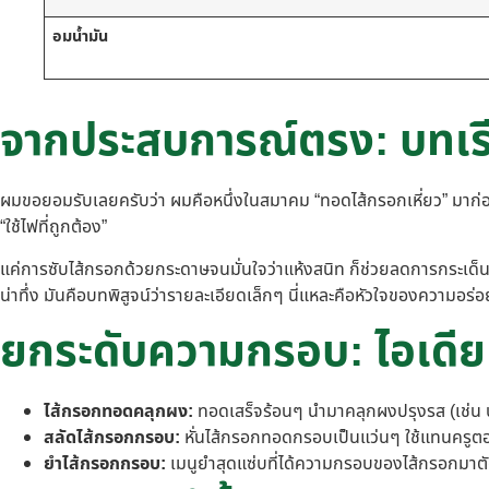
อมน้ำมัน
จากประสบการณ์ตรง: บทเรีย
ผมขอยอมรับเลยครับว่า ผมคือหนึ่งในสมาคม “ทอดไส้กรอกเหี่ยว” มาก่อน ทอ
“ใช้ไฟที่ถูกต้อง”
แค่การซับไส้กรอกด้วยกระดาษจนมั่นใจว่าแห้งสนิท ก็ช่วยลดการกระเด็นขอ
น่าทึ่ง มันคือบทพิสูจน์ว่ารายละเอียดเล็กๆ นี่แหละคือหัวใจของความอร่
ยกระดับความกรอบ: ไอเดีย
ไส้กรอกทอดคลุกผง:
ทอดเสร็จร้อนๆ นำมาคลุกผงปรุงรส (เช่น ปาป
สลัดไส้กรอกกรอบ:
หั่นไส้กรอกทอดกรอบเป็นแว่นๆ ใช้แทนครูตอ
ยำไส้กรอกกรอบ:
เมนูยำสุดแซ่บที่ได้ความกรอบของไส้กรอกมาตั