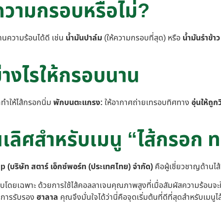
อความกรอบหรือไม่?
ทนความร้อนได้ดี เช่น
น้ำมันปาล์ม
(ให้ความกรอบที่สุด) หรือ
น้ำมันรำข้าว
่างไรให้กรอบนาน
ทำให้ไส้กรอกนิ่ม
พักบนตะแกรง:
ให้อากาศถ่ายเทรอบทิศทาง
อุ่นให้ถูกว
้นเลิศสำหรับเมนู “ไส้กรอ
 (บริษัท สตาร์ เอ็กซ์พอร์ท (ประเทศไทย) จำกัด)
คือผู้เชี่ยวชาญด้านไ
ดยเฉพาะ ด้วยการใช้ไส้คอลลาเจนคุณภาพสูงที่เมื่อสัมผัสความร้อนจะใ
ับการรับรอง
ฮาลาล
คุณจึงมั่นใจได้ว่านี่คือจุดเริ่มต้นที่ดีที่สุดสำหรั