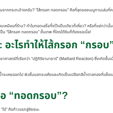
งขึ้นจากกระทะบ้างครับ? “ไส้กรอก ทอดกรอบ” คือที่สุดของเมนูทานเล่นที่
ือนที่ร้าน? ทำไมทอดเสร็จทิ้งไว้แป๊บเดียวก็เหี่ยว? หรือที่แย่กว่านั
็น “ไส้กรอก ทอดกรอบ” ขั้นเทพ ที่ใครได้ชิมก็ต้องขอเบิ้ล!
: อะไรทำให้ไส้กรอก “กรอบ
ยาศาสตร์ที่เรียกว่า “ปฏิกิริยามายาร์” (Maillard Reaction) ซึ่งเกิดข
่อน้ำระเหยออกไป ผิวชั้นนอกจะแห้งและเกิดเป็นเปลือกสีน้ำตาลทองที่แข็งแ
พื่อ “ทอดกรอบ”?
“ใช่” คือก้าวแรกสู่ชัยชนะ