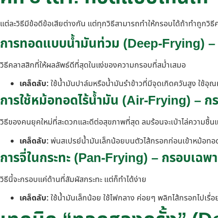
แต่ละวิธีมีข้อดีข้อเสียต่างกัน แต่ทุกวิธีสามารถทำให้กรอบได้ถ้าทำถูกวิธี
การทอดแบบน้ำมันท่วม (Deep-Frying) –
วิธีคลาสสิกที่ให้ผลลัพธ์ดีที่สุดในแง่ของความกรอบที่สม่ำเสมอ
เคล็ดลับ:
ใช้น้ำมันปาล์มหรือน้ำมันรำข้าวที่มีจุดเกิดควันสูง 
การใช้หม้อทอดไร้น้ำมัน (Air-Frying) –
วิธีของคนยุคใหม่ที่สะดวกและดีต่อสุขภาพที่สุด ลมร้อนจะเป่าไล่ความชื้
เคล็ดลับ:
พ่นสเปรย์น้ำมันเล็กน้อยบนตัวไส้กรอกก่อนเข้าหม้อทอ
การจี่ในกระทะ (Pan-Frying) – กรอบเฉพา
วิธีนี้จะกรอบแค่ด้านที่สัมผัสกระทะ แต่ก็ทำได้ง่าย
เคล็ดลับ:
ใช้น้ำมันเล็กน้อย ใช้ไฟกลาง ค่อยๆ พลิกไส้กรอกไปเรื่อย