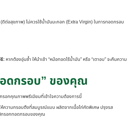
(ดีต่อสุขภาพ) ไม่ควรใช้น้ำมันมะกอก (Extra Virgin) ในการทอดกรอบ
ิธี:
หากต้องอุ่นซ้ำ ให้นำเข้า “หม้อทอดไร้น้ำมัน” หรือ “เตาอบ” จะคืนความ
ก ทอดกรอบ” ของคุณ
ส้กรอกคุณภาพพรีเมียมที่เข้าใจความต้องการนี้
ห้ความกรอบตึงที่สมบูรณ์แบบ ผลิตจากเนื้อไก่คัดพิเศษ ปรุงรส
บเมนูไส้กรอกทอดกรอบของคุณ