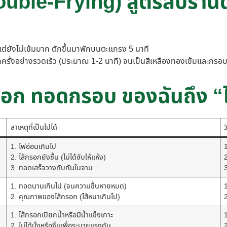
uble-Frying) สูตรลับร้านด
ยังไม่เข้มมาก ตักขึ้นมาพักบนตะแกรง 5 นาที
อีกครั้งอย่างรวดเร็ว (ประมาณ 1-2 นาที) จนเป็นสีเหลืองทองเข้มและกร
รอก ทอดกรอบ ของฉันถึง “
สาเหตุที่เป็นไปได้
ว
1. ไฟอ่อนเกินไป
2. ไส้กรอกยังชื้น (ไม่ได้ซับให้แห้ง)
3. ทอดเสร็จวางทับกันในจาน
1. ทอดนานเกินไป (จนความชื้นหายหมด)
2. คุณภาพของไส้กรอก (ไส้หนาเกินไป)
2
1. ไส้กรอกเปียกน้ำหรือมีน้ำแข็งเกาะ
2. ไม่ได้บั้งหรือจิ้มเพื่อระบายแรงดัน
2