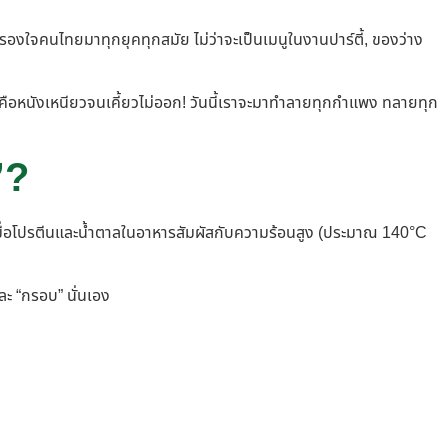
ครองใจคนไทยมาทุกยุคทุกสมัย ไม่ว่าจะเป็นเมนูในงานปาร์ตี้, ของว่าง
้นคือหนังเหนียวจนเคี้ยวไม่ออก! วันนี้เราจะมาทำลายทุกกำแพง ทลายทุก
”?
ึ้นเมื่อโปรตีนและน้ำตาลในอาหารสัมผัสกับความร้อนสูง (ประมาณ 140°C
ละ “กรอบ” นั่นเอง