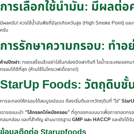
การเลือกใช้น้ำมัน: มีผลต่
มีผลครับ! ควรใช้น้ำมันพืชที่มีจุดเกิดควันสูง (High Smoke Point) และ
ครับ
การรักษาความกรอบ: ทำอย
ห้ามปิดฝา:
ทอดเสร็จแล้วอย่าใส่ในกล่องปิดฝาทันที ไอน้ำจะระเหยออกมา
กรอบได้ดีที่สุด (ห้ามใช้ไมโครเวฟเด็ดขาด!)
StarUp Foods: วัตถุดิบชั
การจะทอดให้กรอบได้สมบูรณ์แบบ ต้องเริ่มต้นจากวัตถุดิบที่ “ใช่”
StarUp
เราขอแนะนำ
“ไส้กรอกไก่หนังกรอบ”
ที่ถูกออกแบบมาเพื่อการทอดกรอบโ
กลมกล่อม และที่สำคัญ ผ่านมาตรฐาน
GMP และ HACCP
และยังได้ร
ข้อมูลติดต่อ Starupfoods