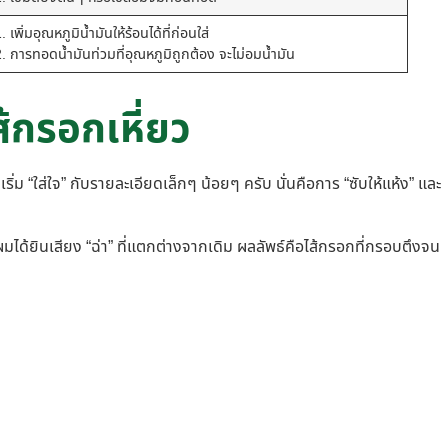
. เพิ่มอุณหภูมิน้ำมันให้ร้อนได้ที่ก่อนใส่
2. การทอดน้ำมันท่วมที่อุณหภูมิถูกต้อง จะไม่อมน้ำมัน
้กรอกเหี่ยว
ม “ใส่ใจ” กับรายละเอียดเล็กๆ น้อยๆ ครับ นั่นคือการ “ซับให้แห้ง” และ
ได้ยินเสียง “ฉ่า” ที่แตกต่างจากเดิม ผลลัพธ์คือไส้กรอกที่กรอบตึงจน