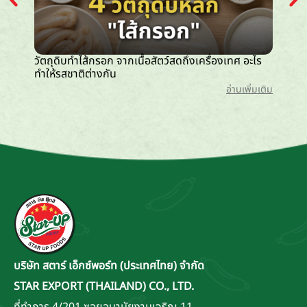
วัตถุดิบทำไส้กรอก จากเนื้อสัตว์สดถึงเครื่องเทศ อะไร
ไส้กรอก
ทำให้รสชาติต่างกัน
กว่า
อ่านเพิ่มเติม
บริษัท สตาร์ เอ็กซ์พอร์ท (ประเทศไทย) จำกัด
STAR EXPORT (THAILAND) CO., LTD.