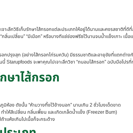
ลิ่นเปลี่ยน” “มีเมือก” หรือบางทีแช่ช่องฟรีซไว้นานจนน้ำแข็งเกาะ เนื้
กรอกปรุงสุก (อย่างไส้กรอกไก่รมควัน) มีธรรมชาติและอายุขัยที่แตกต่างก
นี้ Starupfoods จะพาคุณไปเจาะลึกวิชา “ถนอมไส้กรอก” ฉบับมือโปรที่ท
ักษาไส้กรอก
มิห้อง ดังนั้น “ห้ามวางทิ้งไว้ข้างนอก” นานเกิน 2 ชั่วโมงเด็ดขาด
ำให้สีเปลี่ยน กลิ่นเพี้ยน และเกิดเกล็ดน้ำแข็ง (Freezer Burn)
่ถ้าแห้งเกินไปเนื้อก็จะกระด้าง