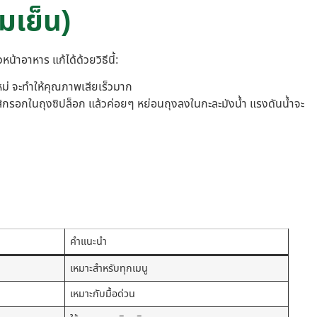
มเย็น)
าอาหาร แก้ได้ด้วยวิธีนี้:
หม่ จะทำให้คุณภาพเสียเร็วมาก
ใส่ไส้กรอกในถุงซิปล็อก แล้วค่อยๆ หย่อนถุงลงในกะละมังน้ำ แรงดันน้ำจะ
คำแนะนำ
เหมาะสำหรับทุกเมนู
เหมาะกับมื้อด่วน