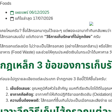
เผยแพร่
06/12/2025
แก้ไขล่าสุด 17/07/2026
เคยไหมครับ? ซื้อไส้กรอกมาตุนไว้เยอะๆ แต่พอจะเอามาทำกินกลับพบว่า “ก
ไส้กรอกเสมอไป แต่เกิดจาก
“วิธีการเก็บรักษาที่ไม่ถูกต้อง”
ครับ
ไส้กรอกแต่ละชนิด ไม่ว่าจะเป็นไส้กรอกสด (อย่างไส้กรอกอีสาน) หรือไส้
อาหาร (Food Waste) และช่วยให้คุณประหยัดเงินในกระเป๋าได้มหาศาล วัน
กฎเหล็ก 3 ข้อของการเก็บร
ก่อนจะไปดูรายละเอียดแต่ละประเภท จำกฎทอง 3 ข้อนี้ไว้ให้ขึ้นใจครับ:
เย็นจัดเสมอ:
อุณหภูมิคือหัวใจสำคัญ แบคทีเรียเติบโตได้ดีในอุณหภู
อากาศคือศัตรู:
อากาศทำให้เกิดปฏิกิริยาออกซิเดชัน (Oxidation) ท
ความชื้นต้องพอดี:
ไส้กรอกที่ชื้นเกินไปจะเป็นเมือกและเสียง่าย แต