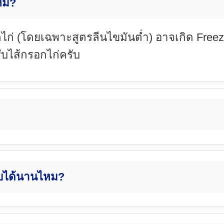
ไหม?
่ (โดยเฉพาะสูตรลีนไขมันต่ำ) อาจเกิด Freezer
บไส้กรอกไก่ครับ
ก็บได้นานไหม?