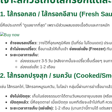
เจาะลึกวิธีเก็บไส้กรอกแต่
1. ไส้กรอกสด / ไส้กรอกอีสาน (Fresh Sa
นี่คือประเภทที่ “ดูแลยากที่สุด” เพราะมีส่วนผสมของเนื้อดิบและการหมัก
ถ้าชอบรสเปรี้ยว:
วางไว้ที่อุณหภูมิห้อง (ในที่ร่ม ไม่โดนแดด) ปร
ถ้าไม่ชอบเปรี้ยว:
ซื้อมาแล้วให้เก็บเข้า
ช่องแช่แข็ง (Freezer)
ทัน
ระยะเวลาการเก็บ:
ช่องธรรมดา:
3-5 วัน (หลังจากนั้นจะเปรี้ยวขึ้นเรื่อยๆ จนทา
ช่องแช่แข็ง:
1-2 เดือน
2. ไส้กรอกปรุงสุก / รมควัน (Cooked/
เช่น ไส้กรอกไก่, ไส้กรอกหมูรมควัน, โบโลน่า กลุ่มนี้ผ่านการฆ่าเชื้อมาแล้ว
ยังไม่เปิดถุง:
เก็บในช่องธรรมดาได้ตามวันหมดอายุบนซอง (หรือ
เปิดถุงแล้ว:
นี่คือจุดตาย! เมื่อเปิดถุง แบคทีเรียจะเข้าไปทันที
ระยะเวลาการเก็บ (แช่แข็ง):
1-2 เดือน (นานกว่านี้ทานได้ แต่รสชา