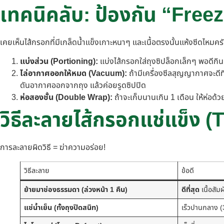
เทคนิคลับ: ป้องกัน “Free
เคยเห็นไส้กรอกที่มีเกล็ดน้ำแข็งเกาะหนาๆ และเนื้อตรงนั้นแห้งซีดไหมคร
แบ่งส่วน (Portioning):
แบ่งไส้กรอกใส่ถุงซิปล็อกเล็กๆ พอดีกิน
ไล่อากาศออกให้หมด (Vacuum):
ถ้ามีเครื่องซีลสุญญากาศจะดีที
ดันอากาศออกจากถุง แล้วค่อยรูดซิปปิด
ห่อสองชั้น (Double Wrap):
ถ้าจะเก็บนานเกิน 1 เดือน ให้ห่อด้
วิธีละลายไส้กรอกแช่แข็ง (T
การละลายผิดวิธี = ฆ่าความอร่อย!
วิธีละลาย
ข้อดี
ย้ายมาช่องธรรมดา (ล่วงหน้า 1 คืน)
ดีที่สุด
เนื้อสัม
แช่น้ำเย็น (ทั้งถุงปิดสนิท)
เร็วปานกลาง (