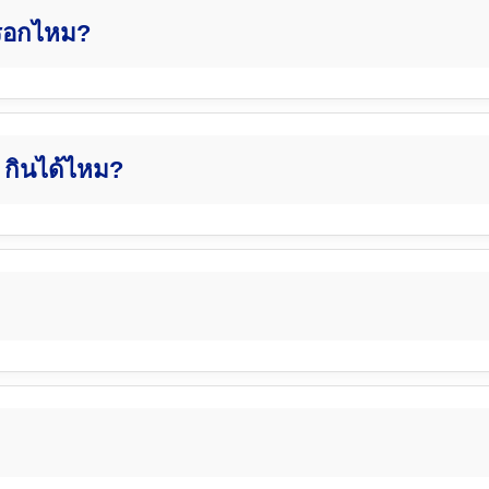
กรอกไหม?
) กินได้ไหม?