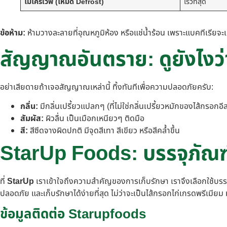
ไมโครเวฟ (โหมด Defrost)
เร็วที่สุด
ข้อห้าม:
ห้ามวางละลายที่อุณหภูมิห้อง หรือแช่น้ำร้อน เพราะแบคทีเรียจะเ
สัญญาณอันตราย: ดูยังไงว่
อย่าเสียดายถ้าเจอสัญญาณเหล่านี้ ทิ้งทันทีเพื่อความปลอดภัยครับ:
กลิ่น:
มีกลิ่นเปรี้ยวแปลกๆ (ที่ไม่ใช่กลิ่นเปรี้ยวหมักของไส้กรอกอี
สัมผัส:
ผิวลื่น เป็นเมือกเหนียวๆ ติดมือ
สี:
สีซีดจางผิดปกติ มีจุดสีเทา สีเขียว หรือสีคล้ำขึ้น
StarUp Foods: บรรจุภัณฑ์
ที่
StarUp
เราเข้าใจถึงความสำคัญของการเก็บรักษา เราจึงเลือกใช้บ
ปลอดภัย และเก็บรักษาได้ง่ายที่สุด ไม่ว่าจะเป็นไส้กรอกไก่เกรดพรีเมียม
ข้อมูลติดต่อ Starupfoods