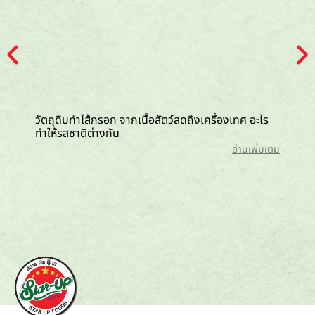
วัตถุดิบทำไส้กรอก จากเนื้อสัตว์สดถึงเครื่องเทศ อะไร
ไส้กรอก
ทำให้รสชาติต่างกัน
กว่า
อ่านเพิ่มเติม