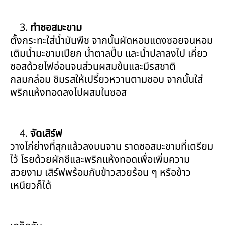
ทำซอสมะขาม
ตั้งกระทะใส่น้ำมันพืช จากนั้นผัดหอมแดงซอยจนหอม
เติมน้ำมะขามเปียก น้ำตาลปี๊บ และน้ำปลาลงไป เคี่ยว
ซอสด้วยไฟอ่อนจนส่วนผสมข้นและมีรสชาติ
กลมกล่อม ชิมรสให้เปรี้ยวหวานตามชอบ จากนั้นใส่
พริกแห้งทอดลงไปผสมในซอส
จัดเสิร์ฟ
วางไก่ย่างที่สุกแล้วลงบนจาน ราดซอสมะขามที่เตรียม
ไว้ โรยด้วยผักชีและพริกแห้งทอดเพื่อเพิ่มความ
สวยงาม เสิร์ฟพร้อมกับข้าวสวยร้อน ๆ หรือข้าว
เหนียวก็ได้