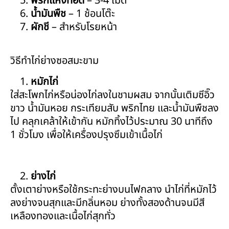
พริกแห้งทอด
– 3-4 เม็ด
น้ำมันพืช
– 1 ช้อนโต๊ะ
ผักชี
– สำหรับโรยหน้า
วิธีทำไก่ย่างซอสมะขาม
หมักไก่
ใส่สะโพกไก่หรือน่องไก่ลงในชามผสม จากนั้นเติมซีอิ๊ว
ขาว น้ำมันหอย กระเทียมสับ พริกไทย และน้ำมันพืชลง
ไป คลุกเคล้าให้เข้ากัน หมักทิ้งไว้ประมาณ 30 นาทีถึง
1 ชั่วโมง เพื่อให้เครื่องปรุงซึมเข้าเนื้อไก่
ย่างไก่
ตั้งเตาย่างหรือใช้กระทะย่างบนไฟกลาง นำไก่ที่หมักไว้
ลงย่างจนสุกและมีกลิ่นหอม ย่างทั้งสองด้านจนมีสี
เหลืองทองและเนื้อไก่สุกทั่ว