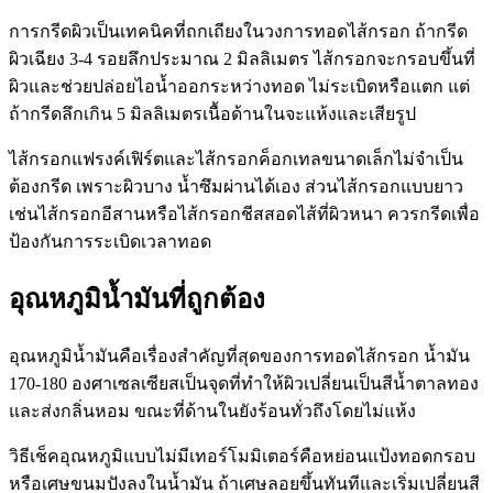
การกรีดผิวเป็นเทคนิคที่ถกเถียงในวงการทอดไส้กรอก ถ้ากรีด
ผิวเฉียง 3-4 รอยลึกประมาณ 2 มิลลิเมตร ไส้กรอกจะกรอบขึ้นที่
ผิวและช่วยปล่อยไอน้ำออกระหว่างทอด ไม่ระเบิดหรือแตก แต่
ถ้ากรีดลึกเกิน 5 มิลลิเมตรเนื้อด้านในจะแห้งและเสียรูป
ไส้กรอกแฟรงค์เฟิร์ตและไส้กรอกค็อกเทลขนาดเล็กไม่จำเป็น
ต้องกรีด เพราะผิวบาง น้ำซึมผ่านได้เอง ส่วนไส้กรอกแบบยาว
เช่นไส้กรอกอีสานหรือไส้กรอกชีสสอดไส้ที่ผิวหนา ควรกรีดเพื่อ
ป้องกันการระเบิดเวลาทอด
อุณหภูมิน้ำมันที่ถูกต้อง
อุณหภูมิน้ำมันคือเรื่องสำคัญที่สุดของการทอดไส้กรอก น้ำมัน
170-180 องศาเซลเซียสเป็นจุดที่ทำให้ผิวเปลี่ยนเป็นสีน้ำตาลทอง
และส่งกลิ่นหอม ขณะที่ด้านในยังร้อนทั่วถึงโดยไม่แห้ง
วิธีเช็คอุณหภูมิแบบไม่มีเทอร์โมมิเตอร์คือหย่อนแป้งทอดกรอบ
หรือเศษขนมปังลงในน้ำมัน ถ้าเศษลอยขึ้นทันทีและเริ่มเปลี่ยนสี