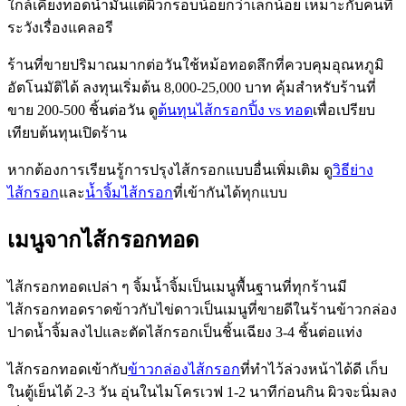
ใกล้เคียงทอดน้ำมันแต่ผิวกรอบน้อยกว่าเล็กน้อย เหมาะกับคนที่
ระวังเรื่องแคลอรี
ร้านที่ขายปริมาณมากต่อวันใช้หม้อทอดลึกที่ควบคุมอุณหภูมิ
อัตโนมัติได้ ลงทุนเริ่มต้น 8,000-25,000 บาท คุ้มสำหรับร้านที่
ขาย 200-500 ชิ้นต่อวัน ดู
ต้นทุนไส้กรอกปิ้ง vs ทอด
เพื่อเปรียบ
เทียบต้นทุนเปิดร้าน
หากต้องการเรียนรู้การปรุงไส้กรอกแบบอื่นเพิ่มเติม ดู
วิธีย่าง
ไส้กรอก
และ
น้ำจิ้มไส้กรอก
ที่เข้ากันได้ทุกแบบ
เมนูจากไส้กรอกทอด
ไส้กรอกทอดเปล่า ๆ จิ้มน้ำจิ้มเป็นเมนูพื้นฐานที่ทุกร้านมี
ไส้กรอกทอดราดข้าวกับไข่ดาวเป็นเมนูที่ขายดีในร้านข้าวกล่อง
ปาดน้ำจิ้มลงไปและตัดไส้กรอกเป็นชิ้นเฉียง 3-4 ชิ้นต่อแท่ง
ไส้กรอกทอดเข้ากับ
ข้าวกล่องไส้กรอก
ที่ทำไว้ล่วงหน้าได้ดี เก็บ
ในตู้เย็นได้ 2-3 วัน อุ่นในไมโครเวฟ 1-2 นาทีก่อนกิน ผิวจะนิ่มลง