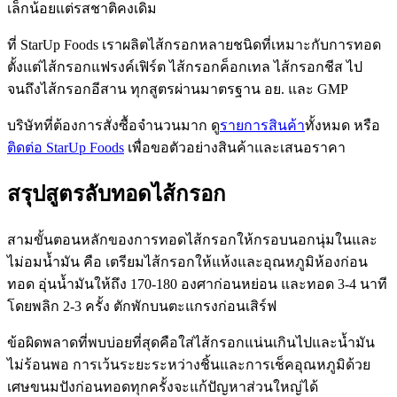
เล็กน้อยแต่รสชาติคงเดิม
ที่ StarUp Foods เราผลิตไส้กรอกหลายชนิดที่เหมาะกับการทอด
ตั้งแต่ไส้กรอกแฟรงค์เฟิร์ต ไส้กรอกค็อกเทล ไส้กรอกชีส ไป
จนถึงไส้กรอกอีสาน ทุกสูตรผ่านมาตรฐาน อย. และ GMP
บริษัทที่ต้องการสั่งซื้อจำนวนมาก ดู
รายการสินค้า
ทั้งหมด หรือ
ติดต่อ StarUp Foods
เพื่อขอตัวอย่างสินค้าและเสนอราคา
สรุปสูตรลับทอดไส้กรอก
สามขั้นตอนหลักของการทอดไส้กรอกให้กรอบนอกนุ่มในและ
ไม่อมน้ำมัน คือ เตรียมไส้กรอกให้แห้งและอุณหภูมิห้องก่อน
ทอด อุ่นน้ำมันให้ถึง 170-180 องศาก่อนหย่อน และทอด 3-4 นาที
โดยพลิก 2-3 ครั้ง ตักพักบนตะแกรงก่อนเสิร์ฟ
ข้อผิดพลาดที่พบบ่อยที่สุดคือใส่ไส้กรอกแน่นเกินไปและน้ำมัน
ไม่ร้อนพอ การเว้นระยะระหว่างชิ้นและการเช็คอุณหภูมิด้วย
เศษขนมปังก่อนทอดทุกครั้งจะแก้ปัญหาส่วนใหญ่ได้