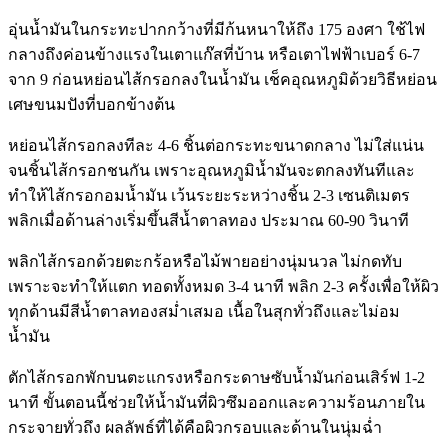
อุ่นน้ำมันในกระทะปากกว้างที่มีก้นหนาให้ถึง 175 องศา ใช้ไฟ
กลางถึงค่อนข้างแรงในเตาแก๊สที่บ้าน หรือเตาไฟฟ้าเบอร์ 6-7
จาก 9 ก่อนหย่อนไส้กรอกลงในน้ำมัน เช็คอุณหภูมิด้วยวิธีหย่อน
เศษขนมปังที่บอกข้างต้น
หย่อนไส้กรอกลงทีละ 4-6 ชิ้นต่อกระทะขนาดกลาง ไม่ใส่แน่น
จนชิ้นไส้กรอกชนกัน เพราะอุณหภูมิน้ำมันจะตกลงทันทีและ
ทำให้ไส้กรอกอมน้ำมัน เว้นระยะระหว่างชิ้น 2-3 เซนติเมตร
พลิกเมื่อด้านล่างเริ่มขึ้นสีน้ำตาลทอง ประมาณ 60-90 วินาที
พลิกไส้กรอกด้วยตะกร้อหรือไม้พายอย่างนุ่มนวล ไม่กดทับ
เพราะจะทำให้แตก ทอดทั้งหมด 3-4 นาที พลิก 2-3 ครั้งเพื่อให้ผิว
ทุกด้านมีสีน้ำตาลทองสม่ำเสมอ เนื้อในสุกทั่วถึงและไม่อม
น้ำมัน
ตักไส้กรอกพักบนตะแกรงหรือกระดาษซับน้ำมันก่อนเสิร์ฟ 1-2
นาที ขั้นตอนนี้ช่วยให้น้ำมันที่ผิวซึมออกและความร้อนภายใน
กระจายทั่วถึง ผลลัพธ์ที่ได้คือผิวกรอบและด้านในนุ่มฉ่ำ