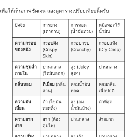
เพื่อให้เห็นภาพชัดเจน ลองดูตารางเปรียบเทียบนี้ครับ
ปัจจัย
การย่าง
การทอด
หม้อทอดไร้
(เตาถ่าน)
(น้ำมันท่วม)
น้ำมัน
ความกรอบ
กรอบตึง
กรอบกรุบ
กรอบแห้ง
ของหนัง
(Crispy
(Crunchy)
(Dry Crisp)
Skin)
ความชุ่มฉ่ำ
ปานกลาง
สูง (Juicy
ปานกลาง
ภายใน
(รีดมันออก)
สุดๆ)
กลิ่นหอม
ดีเยี่ยม
(กลิ่น
หอมน้ำมัน
หอมกลิ่น
ถ่าน)
ทอด
เนื้อปกติ
ความมัน
ต่ำ (ไขมัน
สูง (อม
ต่ำที่สุด
เลี่ยน
หยดทิ้ง)
น้ำมันบ้าง)
ความยาก
ยาก (ต้อง
ปานกลาง
ง่ายมาก
ง่าย
คุมไฟ)
ความเสี่ยง
ปานกลาง
สูง (ถ้า
ปานกลาง