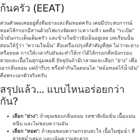
ก้นครัว (EEAT)
ส่วนตัวผมเคยอยู่ทั้งทีมย่างและทีมทอดครับ เคยมีประสบการณ์
ทอดไส้กรอกอีสานด้วยไฟแรงจัดเพราะความหิว ผลคือ “ระเบิด”
น้ำมันกระเด็นเต็มครัว และข้างในข้าวยังเย็นอยู่เลย บทเรียนนั้น
สอนให้รู้ว่า “ความใจเย็น” คือเครื่องปรุงที่สำคัญที่สุด ไม่ว่าจะย่าง
หรือทอด การให้เวลากับมันจะทำให้เราได้ไส้กรอกที่หนังกรอบ
สวยและเนื้อในสุกนุ่มพอดี ปัจจุบันถ้ามีเวลาผมจะเลือก “ย่าง” เพื่อ
เอากลิ่นหอม แต่ถ้ารีบๆ หรือทำกินในคอนโด “หม้อทอดไร้น้ำมัน”
คือพระเอกตัวจริงครับ
สรุปแล้ว… แบบไหนอร่อยกว่า
กัน?
เลือก “ย่าง”:
ถ้าคุณชอบกลิ่นหอม รสชาติเข้มข้น เนื้อแน่น
หนึบ และไม่ชอบความมัน
เลือก “ทอด”:
ถ้าคุณชอบความกรอบสะใจ เนื้อในชุ่มฉ่ำ สี
สวยสม่ำเสมอ และเน้นความสะดวก