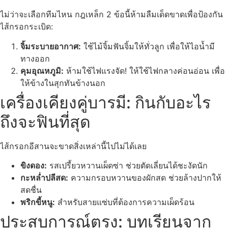
ไม่ว่าจะเลือกทีมไหน กฎเหล็ก 2 ข้อนี้ห้ามลืมเด็ดขาดเพื่อป้องกัน
ไส้กรอกระเบิด:
จิ้มระบายอากาศ:
ใช้ไม้จิ้มฟันจิ้มให้ทั่วลูก เพื่อให้ไอน้ำมี
ทางออก
คุมอุณหภูมิ:
ห้ามใช้ไฟแรงจัด! ให้ใช้ไฟกลางค่อนอ่อน เพื่อ
ให้ข้างในสุกทันข้างนอก
เครื่องเคียงคู่บารมี: กินกับอะไร
ถึงจะฟินที่สุด
ไส้กรอกอีสานจะขาดสิ่งเหล่านี้ไปไม่ได้เลย
ขิงดอง:
รสเปรี้ยวหวานเผ็ดซ่า ช่วยตัดเลี่ยนได้ชะงัดนัก
กะหล่ำปลีสด:
ความกรอบหวานของผักสด ช่วยล้างปากให้
สดชื่น
พริกขี้หนู:
สำหรับสายแซ่บที่ต้องการความเผ็ดร้อน
ประสบการณ์ตรง: บทเรียนจาก