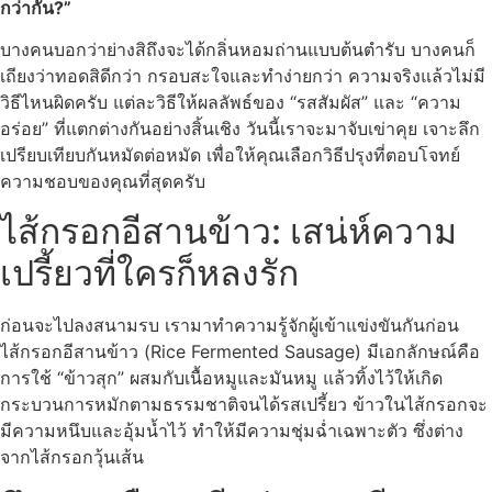
กว่ากัน?”
บางคนบอกว่าย่างสิถึงจะได้กลิ่นหอมถ่านแบบต้นตำรับ บางคนก็
เถียงว่าทอดสิดีกว่า กรอบสะใจและทำง่ายกว่า ความจริงแล้วไม่มี
วิธีไหนผิดครับ แต่ละวิธีให้ผลลัพธ์ของ “รสสัมผัส” และ “ความ
อร่อย” ที่แตกต่างกันอย่างสิ้นเชิง วันนี้เราจะมาจับเข่าคุย เจาะลึก
เปรียบเทียบกันหมัดต่อหมัด เพื่อให้คุณเลือกวิธีปรุงที่ตอบโจทย์
ความชอบของคุณที่สุดครับ
ไส้กรอกอีสานข้าว: เสน่ห์ความ
เปรี้ยวที่ใครก็หลงรัก
ก่อนจะไปลงสนามรบ เรามาทำความรู้จักผู้เข้าแข่งขันกันก่อน
ไส้กรอกอีสานข้าว (Rice Fermented Sausage) มีเอกลักษณ์คือ
การใช้ “ข้าวสุก” ผสมกับเนื้อหมูและมันหมู แล้วทิ้งไว้ให้เกิด
กระบวนการหมักตามธรรมชาติจนได้รสเปรี้ยว ข้าวในไส้กรอกจะ
มีความหนึบและอุ้มน้ำไว้ ทำให้มีความชุ่มฉ่ำเฉพาะตัว ซึ่งต่าง
จากไส้กรอกวุ้นเส้น