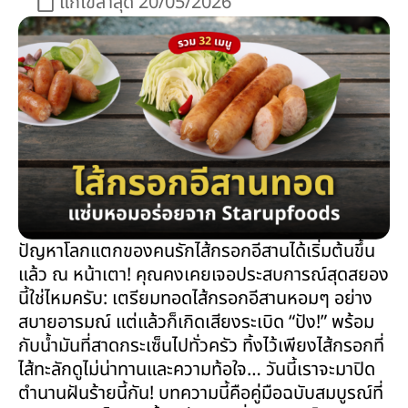
แก้ไขล่าสุด 20/05/2026
ปัญหาโลกแตกของคนรักไส้กรอกอีสานได้เริ่มต้นขึ้น
แล้ว ณ หน้าเตา! คุณคงเคยเจอประสบการณ์สุดสยอง
นี้ใช่ไหมครับ: เตรียมทอดไส้กรอกอีสานหอมๆ อย่าง
สบายอารมณ์ แต่แล้วก็เกิดเสียงระเบิด “ปัง!” พร้อม
กับน้ำมันที่สาดกระเซ็นไปทั่วครัว ทิ้งไว้เพียงไส้กรอกที่
ไส้ทะลักดูไม่น่าทานและความท้อใจ… วันนี้เราจะมาปิด
ตำนานฝันร้ายนี้กัน! บทความนี้คือคู่มือฉบับสมบูรณ์ที่