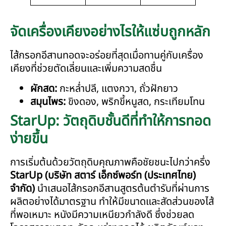
จัดเครื่องเคียงอย่างไรให้แซ่บถูกหลัก
ไส้กรอกอีสานทอดจะอร่อยที่สุดเมื่อทานคู่กับเครื่อง
เคียงที่ช่วยตัดเลี่ยนและเพิ่มความสดชื่น
ผักสด:
กะหล่ำปลี, แตงกวา, ถั่วฝักยาว
สมุนไพร:
ขิงดอง, พริกขี้หนูสด, กระเทียมโทน
StarUp: วัตถุดิบชั้นดีที่ทำให้การทอด
ง่ายขึ้น
การเริ่มต้นด้วยวัตถุดิบคุณภาพคือชัยชนะไปกว่าครึ่ง
StarUp (บริษัท สตาร์ เอ็กซ์พอร์ท (ประเทศไทย)
จำกัด)
นำเสนอไส้กรอกอีสานสูตรต้นตำรับที่ผ่านการ
ผลิตอย่างได้มาตรฐาน ทำให้มีขนาดและสัดส่วนของไส้
ที่พอเหมาะ หนังมีความเหนียวกำลังดี ซึ่งช่วยลด