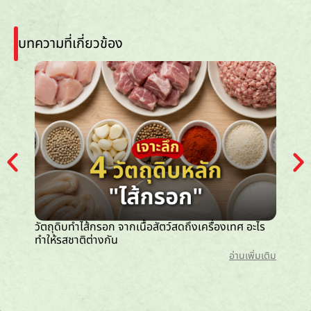
บทความที่เกี่ยวข้อง
วัตถุดิบทำไส้กรอก จากเนื้อสัตว์สดถึงเครื่องเทศ อะไร
ไส้กรอก
ทำให้รสชาติต่างกัน
กว่า
อ่านเพิ่มเติม