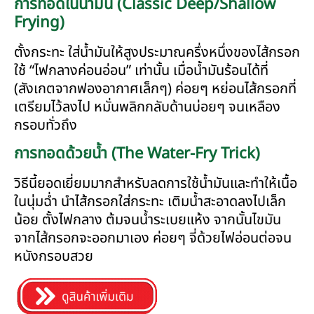
การทอดในน้ำมัน (Classic Deep/Shallow
Frying)
ตั้งกระทะ ใส่น้ำมันให้สูงประมาณครึ่งหนึ่งของไส้กรอก
ใช้ “ไฟกลางค่อนอ่อน” เท่านั้น เมื่อน้ำมันร้อนได้ที่
(สังเกตจากฟองอากาศเล็กๆ) ค่อยๆ หย่อนไส้กรอกที่
เตรียมไว้ลงไป หมั่นพลิกกลับด้านบ่อยๆ จนเหลือง
กรอบทั่วถึง
การทอดด้วยน้ำ (The Water-Fry Trick)
วิธีนี้ยอดเยี่ยมมากสำหรับลดการใช้น้ำมันและทำให้เนื้อ
ในนุ่มฉ่ำ นำไส้กรอกใส่กระทะ เติมน้ำสะอาดลงไปเล็ก
น้อย ตั้งไฟกลาง ต้มจนน้ำระเบยแห้ง จากนั้นไขมัน
จากไส้กรอกจะออกมาเอง ค่อยๆ จี่ด้วยไฟอ่อนต่อจน
หนังกรอบสวย