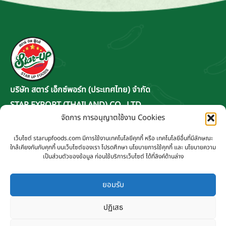
บริษัท สตาร์ เอ็กซ์พอร์ท (ประเทศไทย) จำกัด
STAR EXPORT (THAILAND) CO., LTD.
จัดการ การอนุญาตใช้งาน Cookies
ที่ทำการ 4/201 ซอยอนามัยงามเจริญ 11
แขวงท่าข้าม เขตบางขุนเทียน กรุงเทพฯ 10150
เว็บไซต์ starupfoods.com มีการใช้งานเทคโนโลยีคุกกี้ หรือ เทคโนโลยีอื่นที่มีลักษณะ
ใกล้เคียงกันกับคุกกี้ บนเว็บไซต์ของเรา โปรดศึกษา นโยบายการใช้คุกกี้ และ นโยบายความ
ติดต่อเรา
เป็นส่วนตัวของข้อมูล ก่อนใช้บริการเว็บไซต์ ได้ที่ลิงค์ด้านล่าง
info@starupfoods.com
093 535 5556
ยอมรับ
Line : @salesstarup
ปฏิเสธ
วันเวลาทำการ : 8.00 - 17.00 น. (หยุดวันอาทิตย์)