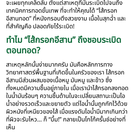
จะเผยทุกเคล็ดลับ ตั้งแต่สาเหตุที่มันระเบิดไปจนถึง
เทคนิคการทอดขั้นเทพ ที่จะทำให้คุณได้ “ไส้กรอก
อีสานทอด” ที่หนังกรอบตึงสวยงาม เนื้อในสุกฉ่ำ และ
ที่สำคัญคือ ปลอดภัยไร้ระเบิด!
ทำไม “ไส้กรอกอีสาน” ถึงชอบระเบิด
ตอนทอด?
สาเหตุหลักนั้นง่ายมากครับ มันคือหลักการทาง
วิทยาศาสตร์พื้นฐานที่เกิดขึ้นในครัวของเรา ไส้กรอก
อีสานมีส่วนผสมของเนื้อหมู มันหมู และข้าว ซึ่ง
ทั้งหมดมีความชื้นอยู่ภายใน เมื่อเรานำไส้กรอกลงทอด
ในน้ำมันร้อนๆ ความชื้นด้านในจะเปลี่ยนสถานะเป็นไอ
น้ำอย่างรวดเร็วและขยายตัว แต่ไอน้ำนั้นถูกกักไว้ด้วย
ผิวหนังที่เหนียวของไส้ เมื่อแรงดันไอน้ำมีมากเกินกว่า
ที่ผิวจะรับไหว… ก็ “บึ้ม!” กลายเป็นโกโก้ครั้นช์อย่างที่
เห็น