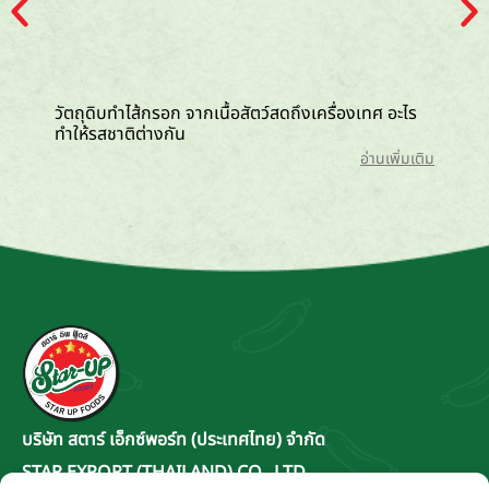
วัตถุดิบทำไส้กรอก จากเนื้อสัตว์สดถึงเครื่องเทศ อะไร
ไส้กรอก
ทำให้รสชาติต่างกัน
กว่า
อ่านเพิ่มเติม
บริษัท สตาร์ เอ็กซ์พอร์ท (ประเทศไทย) จำกัด
STAR EXPORT (THAILAND) CO., LTD.