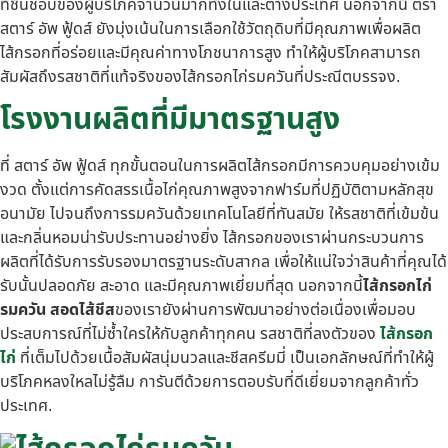
ที่ชื่นชอบของผู้บริโภคจำนวนมากทั้งในและต่างประเทศ นอกจากนี้ ตรา
สตาร์ อัพ ฟู้ดส์ ยังมุ่งเน้นในการเลือกใช้วัตถุดิบที่มีคุณภาพเพื่อผลิต
ไส้กรอกที่อร่อยและมีคุณค่าทางโภชนาการสูง ทำให้ผู้บริโภคสามารถ
สัมผัสถึงรสชาติที่แท้จริงของไส้กรอกไก่รมควันที่ประณีตบรรจง.
โรงงานผลิตที่มีมาตรฐานสูง
ที่ สตาร์ อัพ ฟู้ดส์ ทุกขั้นตอนในการผลิตไส้กรอกมีการควบคุมอย่างเข้ม
งวด ตั้งแต่การคัดสรรเนื้อไก่คุณภาพสูงจากฟาร์มที่ปฏิบัติตามหลักสุข
อนามัย ไปจนถึงการรมควันด้วยเทคโนโลยีที่ทันสมัย ให้รสชาติที่เข้มข้น
และกลิ่นหอมน่ารับประทานอย่างยิ่ง ไส้กรอกของเราผ่านกระบวนการ
ผลิตที่ได้รับการรับรองมาตรฐานระดับสากล เพื่อให้แน่ใจว่าสินค้าที่คุณได้
รับนั้นปลอดภัย สะอาด และมีคุณภาพเยี่ยมที่สุด นอกจากนี้
ไส้กรอกไก่
รมควัน สอดไส้ชีส
ของเรายังผ่านการพัฒนาอย่างต่อเนื่องเพื่อมอบ
ประสบการณ์ที่ไม่ซ้ำใครให้กับลูกค้าทุกคน รสชาติที่ลงตัวของ
ไส้กรอก
ไก่
ที่เต็มไปด้วยเนื้อสัมผัสนุ่มนวลและชีสครีมมี่ เป็นเอกลักษณ์ที่ทำให้ผู้
บริโภคหลงใหลไม่รู้ลืม การันตีด้วยการตอบรับที่ดีเยี่ยมจากลูกค้าทั่ว
ประเทศ.