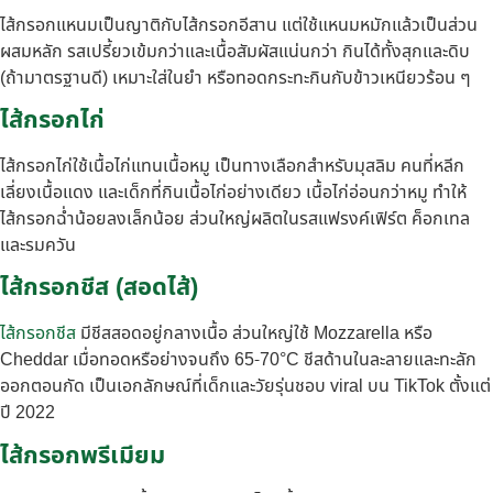
ไส้กรอกแหนมเป็นญาติกับไส้กรอกอีสาน แต่ใช้แหนมหมักแล้วเป็นส่วน
ผสมหลัก รสเปรี้ยวเข้มกว่าและเนื้อสัมผัสแน่นกว่า กินได้ทั้งสุกและดิบ
(ถ้ามาตรฐานดี) เหมาะใส่ในยำ หรือทอดกระทะกินกับข้าวเหนียวร้อน ๆ
ไส้กรอกไก่
ไส้กรอกไก่ใช้เนื้อไก่แทนเนื้อหมู เป็นทางเลือกสำหรับมุสลิม คนที่หลีก
เลี่ยงเนื้อแดง และเด็กที่กินเนื้อไก่อย่างเดียว เนื้อไก่อ่อนกว่าหมู ทำให้
ไส้กรอกฉ่ำน้อยลงเล็กน้อย ส่วนใหญ่ผลิตในรสแฟรงค์เฟิร์ต ค็อกเทล
และรมควัน
ไส้กรอกชีส (สอดไส้)
ไส้กรอกชีส
มีชีสสอดอยู่กลางเนื้อ ส่วนใหญ่ใช้ Mozzarella หรือ
Cheddar เมื่อทอดหรือย่างจนถึง 65-70°C ชีสด้านในละลายและทะลัก
ออกตอนกัด เป็นเอกลักษณ์ที่เด็กและวัยรุ่นชอบ viral บน TikTok ตั้งแต่
ปี 2022
ไส้กรอกพรีเมียม