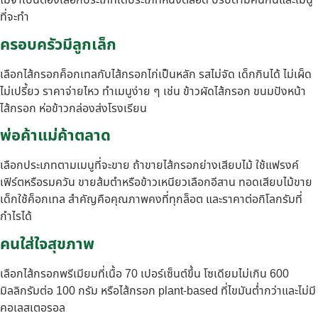
ไม่จำเป็นต้องเลือกประเภทใดประเภทหนึ่งตลอด ปรับตามคนกินและเมนู
ที่จะทำ
ครอบครัวมีลูกเล็ก
เลือกไส้กรอกค็อกเทลกับไส้กรอกไก่เป็นหลัก รสไม่จัด เด็กกินได้ ไม่เผ็ด
ไม่เปรี้ยว ราคาจ่ายไหว ทำเมนูง่าย ๆ เช่น ข้าวผัดไส้กรอก ขนมปังหน้า
ไส้กรอก ห่อข้าวกล่องส่งโรงเรียน
พ่อค้าแม่ค้าตลาด
เลือกประเภทตามเมนูที่จะขาย ถ้าขายไส้กรอกย่างเสียบไม้ ใช้แฟรงค์
เฟิร์ตหรือรมควัน ขายส้มตำหรือข้าวเหนียวเลือกอีสาน ทอดเสียบไม้ขาย
เด็กใช้ค็อกเทล สำคัญคือคุณภาพคงที่ทุกล็อต และราคาต่อกิโลกรัมที่
กำไรได้
คนใส่ใจสุขภาพ
เลือกไส้กรอกพรีเมียมที่เนื้อ 70 เปอร์เซ็นต์ขึ้น โซเดียมไม่เกิน 600
มิลลิกรัมต่อ 100 กรัม หรือไส้กรอก plant-based ที่ไขมันต่ำกว่าและไม่มี
คอเลสเตอรอล