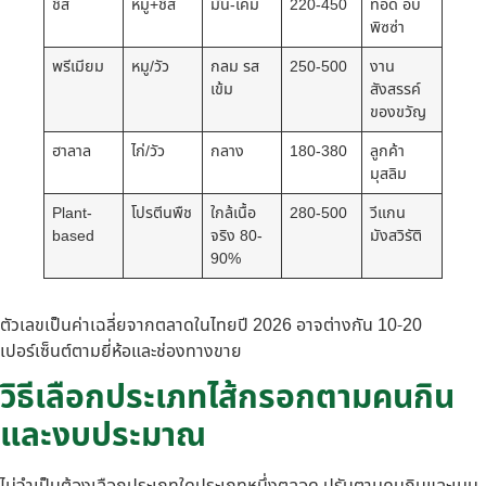
ชีส
หมู+ชีส
มัน-เค็ม
220-450
ทอด อบ
พิซซ่า
พรีเมียม
หมู/วัว
กลม รส
250-500
งาน
เข้ม
สังสรรค์
ของขวัญ
ฮาลาล
ไก่/วัว
กลาง
180-380
ลูกค้า
มุสลิม
Plant-
โปรตีนพืช
ใกล้เนื้อ
280-500
วีแกน
based
จริง 80-
มังสวิรัติ
90%
ตัวเลขเป็นค่าเฉลี่ยจากตลาดในไทยปี 2026 อาจต่างกัน 10-20
เปอร์เซ็นต์ตามยี่ห้อและช่องทางขาย
วิธีเลือกประเภทไส้กรอกตามคนกิน
และงบประมาณ