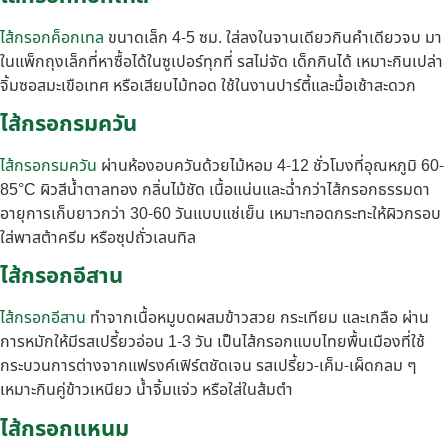
ไส้กรอกค็อกเทล
ขนาดเล็ก 4-5 ซม. ใส่ลงในจานเดียวกินคำเดียวจบ มา
ในแพ็กถุงเล็กที่หาซื้อได้ในซูเปอร์ทุกที่ รสไม่จัด เด็กกินได้ เหมาะกินเปล่า
จิ้มซอสมะเขือเทศ หรือเสียบไม้ทอด ใช้ในงานปาร์ตี้และมื้อเช้าสะดวก
ไส้กรอกรมควัน
ไส้กรอกรมควัน
ผ่านห้องอบควันด้วยไม้หอม 4-12 ชั่วโมงที่อุณหภูมิ 60-
85°C ผิวสีน้ำตาลทอง กลิ่นไม้ชัด เนื้อแน่นและฉ่ำกว่าไส้กรอกธรรมดา
อายุการเก็บยาวกว่า 30-60 วันแบบแช่เย็น เหมาะทอดกระทะให้ผิวกรอบ
ใส่พาสต้าครีม หรือซุปถั่วเลนทิล
ไส้กรอกอีสาน
ไส้กรอกอีสาน
ทำจากเนื้อหมูบดผสมข้าวสวย กระเทียม และเกลือ ผ่าน
การหมักให้มีรสเปรี้ยวอ่อน 1-3 วัน เป็นไส้กรอกแบบไทยพื้นเมืองที่ใช้
กระบวนการต่างจากแฟรงค์เฟิร์ตชัดเจน รสเปรี้ยว-เค็ม-เผ็ดกลม ๆ
เหมาะกินคู่ข้าวเหนียว น้ำจิ้มแจ่ว หรือใส่ในส้มตำ
ไส้กรอกแหนม