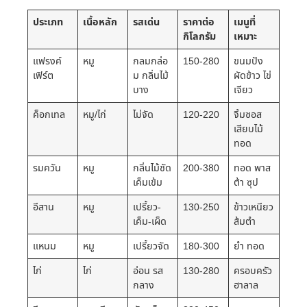
ประเภท
เนื้อหลัก
รสเด่น
ราคาต่อ
เมนูที่
กิโลกรัม
เหมาะ
แฟรงค์
หมู
กลมกล่อ
150-280
ขนมปัง
เฟิร์ต
ม กลิ่นไม้
ผัดข้าว ไข่
บาง
เจียว
ค็อกเทล
หมู/ไก่
ไม่จัด
120-220
จิ้มซอส
เสียบไม้
ทอด
รมควัน
หมู
กลิ่นไม้ชัด
200-380
ทอด พาส
เค็มเข้ม
ต้า ซุป
อีสาน
หมู
เปรี้ยว-
130-250
ข้าวเหนียว
เค็ม-เผ็ด
ส้มตำ
แหนม
หมู
เปรี้ยวจัด
180-300
ยำ ทอด
ไก่
ไก่
อ่อน รส
130-280
ครอบครัว
กลาง
ฮาลาล