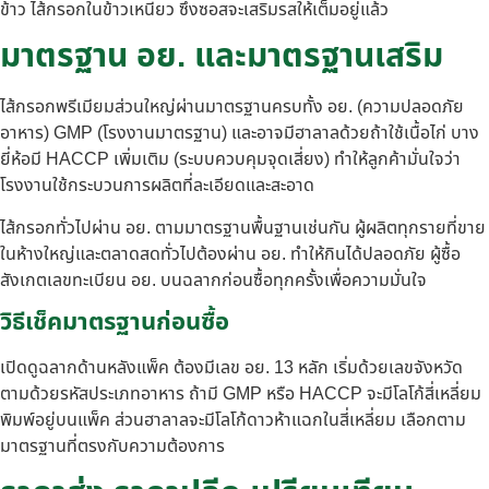
ข้าว ไส้กรอกในข้าวเหนียว ซึ่งซอสจะเสริมรสให้เต็มอยู่แล้ว
มาตรฐาน อย. และมาตรฐานเสริม
ไส้กรอกพรีเมียมส่วนใหญ่ผ่านมาตรฐานครบทั้ง อย. (ความปลอดภัย
อาหาร) GMP (โรงงานมาตรฐาน) และอาจมีฮาลาลด้วยถ้าใช้เนื้อไก่ บาง
ยี่ห้อมี HACCP เพิ่มเติม (ระบบควบคุมจุดเสี่ยง) ทำให้ลูกค้ามั่นใจว่า
โรงงานใช้กระบวนการผลิตที่ละเอียดและสะอาด
ไส้กรอกทั่วไปผ่าน อย. ตามมาตรฐานพื้นฐานเช่นกัน ผู้ผลิตทุกรายที่ขาย
ในห้างใหญ่และตลาดสดทั่วไปต้องผ่าน อย. ทำให้กินได้ปลอดภัย ผู้ซื้อ
สังเกตเลขทะเบียน อย. บนฉลากก่อนซื้อทุกครั้งเพื่อความมั่นใจ
วิธีเช็คมาตรฐานก่อนซื้อ
เปิดดูฉลากด้านหลังแพ็ค ต้องมีเลข อย. 13 หลัก เริ่มด้วยเลขจังหวัด
ตามด้วยรหัสประเภทอาหาร ถ้ามี GMP หรือ HACCP จะมีโลโก้สี่เหลี่ยม
พิมพ์อยู่บนแพ็ค ส่วนฮาลาลจะมีโลโก้ดาวห้าแฉกในสี่เหลี่ยม เลือกตาม
มาตรฐานที่ตรงกับความต้องการ