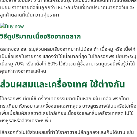
แป้งสาลี ไขมันสัตว์ น้ำ และเครื่องปรุง ใช้เนื้อบดละเอียดที่ทำให้เนื้อสัมผัส
เนียน ราคาขายต่อชิ้นถูกกว่า เหมาะกับร้านที่ขายปริมาณมากต่อวันและ
ลูกค้าตลาดที่เน้นความคุ้มราคา
วิธีดูปริมาณเนื้อจริงจากฉลาก
ฉลากของ อย. ระบุส่วนผสมเรียงจากมากไปน้อย ถ้า เนื้อหมู หรือ เนื้อไก่
เป็นชื่อแรกในรายการ แสดงว่าใช้เนื้อมากที่สุด ในไส้กรอกพรีเมียมจะระบุ
เนื้อหมู 70% หรือ เนื้อไก่ 80% ไว้ชัดเจน ผู้ซื้อสามารถดูตรงนี้เพื่อรู้ว่าได้
คุณค่าทางอาหารแค่ไหน
ส่วนผสมและเครื่องเทศ ใช้ต่างกัน
ไส้กรอกพรีเมียมใช้เครื่องเทศธรรมชาติเป็นหลัก เช่น เกลือ พริกไทย
กระเทียม หัวหอม และเครื่องเทศเฉพาะสูตร บางสูตรอาจใส่นมหรือไข่เพื่อ
เพิ่มเนื้อสัมผัส รสชาติเลยใกล้เคียงเนื้อจริงและกลิ่นเครื่องเทศสด ไม่ใช้
ผงชูรสหรือสีสังเคราะห์เพิ่ม
ไส้กรอกทั่วไปใช้ส่วนผสมที่ทำให้ราคาขายปลีกถูกลงและเก็บได้นาน เช่น