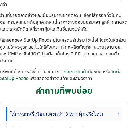
กว่า
ร้านที่ขายตลาดล่างและเน้นปริมาณมากต่อวัน เลือกไส้กรอกทั่วไปที่มี
อย. ครบจะเหมาะกับลูกค้ากลุ่มนี้ ราคาขายต่อชิ้นย่อมเยา ลูกค้าตลาดสด
และตลาดนัดติดใจที่ราคาคุ้มและกินอิ่มในงบจำกัด
ไส้กรอกของ StarUp Foods มีในเกรดพรีเมียม ใช้เนื้อไก่จริงในสัดส่วน
สูง ไม่ใส่ผงชูรส และไม่ใส่สีสังเคราะห์ ทุกผลิตภัณฑ์ผ่านมาตรฐาน อย.
และ GMP หาซื้อได้ที่ CJ โลตัส แม็คโคร มิ-มินิมาร์ท และตลาดสดทั่ว
ประเทศ
บริษัทที่ต้องการสั่งซื้อจำนวนมาก ดู
รายการสินค้า
ทั้งหมด หรือ
ติดต่อ
StarUp Foods
เพื่อขอตัวอย่างสินค้าและเสนอราคา
คำถามที่พบบ่อย
ไส้กรอกพรีเมียมแพงกว่า 3 เท่า คุ้มจริงไหม