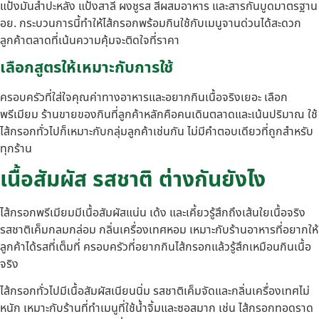
แป้งมันสำปะหลัง แป้งสาลี ผงชูรส สีผสมอาหาร และสารกันบูดมาตรฐาน
อย. กระบวนการนี้ทำให้ไส้กรอกพร้อมกินใช้กับเมนูจานด่วนได้สะดวก
ลูกค้าตลาดที่เน้นความคุ้มจะติดใจที่ราคา
เลือกสูตรให้เหมาะกับการใช้
ครอบครัวที่ใส่ใจคุณค่าทางอาหารและอยากกินเนื้อจริงเยอะ เลือก
พรีเมียม ร้านขายของกินที่ลูกค้าหลักคือคนเดินตลาดและเน้นปริมาณ ใช้
ไส้กรอกทั่วไปก็เหมาะกับกลุ่มลูกค้าเช่นกัน ไม่มีคำตอบเดียวที่ถูกสำหรับ
ทุกร้าน
เนื้อสัมผัส รสชาติ ต่างกันยังไง
ไส้กรอกพรีเมียมมีเนื้อสัมผัสแน่น เด้ง และเคี้ยวรู้สึกถึงเส้นใยเนื้อจริง
รสชาติเค็มกลมกล่อม กลิ่นเครื่องเทศหอม เหมาะกับร้านอาหารที่อยากให้
ลูกค้าได้รสที่เต็มที่ ครอบครัวที่อยากกินไส้กรอกแล้วรู้สึกเหมือนกินเนื้อ
จริง
ไส้กรอกทั่วไปมีเนื้อสัมผัสเนียนนิ่ม รสชาติเค็มจัดและกลิ่นเครื่องเทศไม่
หนัก เหมาะกับร้านที่ทำเมนูที่ใช้น้ำจิ้มและซอสมาก เช่น ไส้กรอกทอดราด