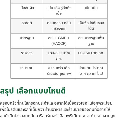
เนื้อสัมผัส
แน่น เด้ง รู้สึกถึง
เนียนนิ่ม
เนื้อ
รสชาติ
กลมกล่อม กลิ่น
เค็มจัด ใช้กับซอส
เครื่องเทศ
ได้ดี
มาตรฐาน
อย. + GMP +
อย. มาตรฐานพื้น
(HACCP)
ฐาน
ราคาส่ง
180-350 บาท/
60-150 บาท/กก.
กก.
เหมาะกับ
ครอบครัว เด็ก
ร้านขายปริมาณ
ร้านเน้นคุณภาพ
มาก ตลาดทั่วไป
สรุป เลือกแบบไหนดี
ครอบครัวที่กินไส้กรอกประจำและอยากได้เนื้อจริงเยอะ เลือกพรีเมียม
เพื่อโปรตีนและรสที่เต็มกว่า ร้านอาหารและร้านขายของกินที่อยากให้
ลูกค้าติดใจรสจนกลับมารีออร์เดอร์ เลือกพรีเมียมเพราะกำไรต่อจานสูง