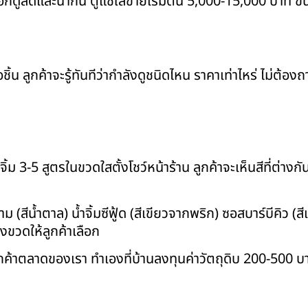
อกดูสดและน่ากิน ตู้แช่ใส่ขายเริ่มต้น 5,000-15,000 บาท ขึ้
ิ้น ลูกค้าจะรู้ทันทีว่ากำลังดูชนิดไหน ราคาเท่าไหร่ ไม่ต้อง
ิ้ม 3-5 สูตรในขวดใสตั้งโชว์หน้าร้าน ลูกค้าจะเห็นสีที่ต่างก
าม (สีน้ำตาล) น้ำจิ้มซีฟู้ด (สีเขียวจากพริก) ซอสบาร์บีคิว (ส
างขวดให้ลูกค้าเลือก
ลูกค้าตลาดของเรา ทำเองที่บ้านลงทุนค่าวัตถุดิบ 200-500 บ