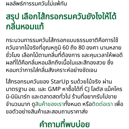
ผลลัพธ์การรมควันไม่แพ้กัน
สรุป เลือกไส้กรอกรมควันยังไงให้ได้
กลิ่นหอมแท้
กระบวนการรมควันไส้กรอกแบบธรรมชาติคือการใช้
ควันจากไม้จริงที่อุณหภูมิ 60 ถึง 80 องศา นานหลาย
ชั่วโมง เลือกไม้ตามกลิ่นที่ต้องการ และคุมเวลาให้พอดี
ผลที่ได้คือกลิ่นหอมลึกถึงเนื้อในและสีทองสวย ซึ่ง
หอมกว่าการใส่กลิ่นสังเคราะห์อย่างชัดเจน
ไส้กรอกรมควันของ StarUp รมด้วยไม้จริง ผ่าน
มาตรฐาน อย. และ GMP หาซื้อได้ที่ CJ โลตัส แม็คโคร
มิ-มินิมาร์ท และตลาดสดทั่วไป ร้านที่อยากรับไปขาย
จำนวนมาก ดู
สินค้าของเรา
ทั้งหมด หรือ
ติดต่อเรา
เพื่อ
ขอตัวอย่างสินค้าและสอบถามราคาส่ง
คำถามที่พบบ่อย