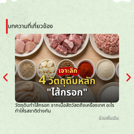
บทความที่เกี่ยวข้อง
วัตถุดิบทำไส้กรอก จากเนื้อสัตว์สดถึงเครื่องเทศ อะไร
ไส้กรอก
ทำให้รสชาติต่างกัน
กว่า
อ่านเพิ่มเติม